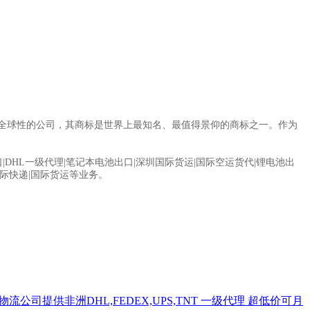
图，是一家全球性的公司，其商标是世界上最知名、最值得景仰的商标之一。作为
|DHL一级代理|笔记本电池出口|深圳国际货运|国际空运货代|锂电池出
国际快递|国际货运等业务。
公司提供非洲DHL,FEDEX,UPS,TNT 一级代理 超低价可月