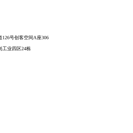
26号创客空间A座306
工业四区24栋