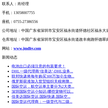
联系人：肖经理
手机：13058007755
座机：0755-27386556
公司地址：中国广东省深圳市宝安区福永街道怀德社区福永大道1
仓库地址：中国广东省深圳市宝安区福永街道政丰南路怀德翠岗
网站：
www.jmdhy.com
新闻动态
电池出口必须注意的包装要求！
DHL一级代理商‘佳美达’-DHL业务...
联邦快递将每年购买300万加仑生物...
俄罗斯获准加入世贸组织关税将降...
国际空运，航空运单主要分为2大类...
深圳国际空运小知识-哪些宠物可以...
佳美达国际货运.国际快递.国际空...
国际货运代理商：一级货代与二级...