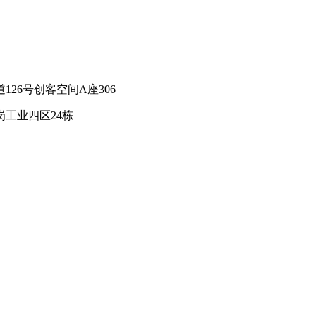
26号创客空间A座306
工业四区24栋