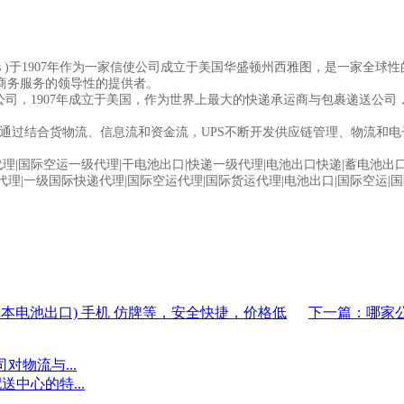
xpress )于1907年作为一家信使公司成立于美国华盛顿州西雅图，是
商务服务的领导性的提供者。
公司，1907年成立于美国，作为世界上最大的快递承运商与包裹递送公司
。通过结合货物流、信息流和资金流，UPS不断开发供应链管理、物流和电
|国际空运一级代理|干电池出口|快递一级代理|电池出口快递|蓄电池出口
代理|一级国际快递代理|国际空运代理|国际货运代理|电池出口|国际空运|
本电池出口) 手机 仿牌等，安全快捷，价格低
下一篇：哪家
对物流与...
中心的特...