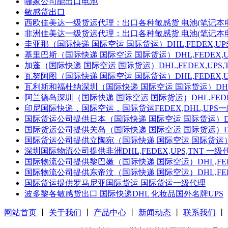
哪家公司能出口电池
敏感货出口
西欧佳美达一级货运代理：出口各种敏感货 电池(笔记本电
非洲佳美达一级货运代理：出口各种敏感货 电池(笔记本电
圭亚那（国际快递 国际空运 国际货运）DHL,FEDEX,UP
基里巴斯（国际快递 国际空运 国际货运）DHL,FEDEX,U
加蓬（国际快递 国际空运 国际货运）DHL,FEDEX,UPS
瓦努阿图（国际快递 国际空运 国际货运）DHL,FEDEX,U
瓦利斯和福杜纳深圳（国际快递 国际空运 国际货运）DHL,F
阿兰德岛深圳（国际快递 国际空运 国际货运）DHL,FEDEX
印尼国际快递，国际空运，国际货运FEDEX,DHL,UPS
国际货运公司提供日本（国际快递 国际空运 国际货运）DHL,
国际货运公司提供关岛（国际快递 国际空运 国际货运）DHL,
国际货运公司提供立陶宛（国际快递 国际空运 国际货运）DHL
深圳国际物流公司提供非洲DHL,FEDEX,UPS,TNT 一
国际物流公司提供黎巴嫩（国际快递 国际空运）DHL,FEDE
国际物流公司提供东帝汶（国际快递 国际空运）DHL,FEDE
国际货运提供罗马尼亚国际货运 国际货运一级代理
波多黎各敏感货出口 国际快递DHL 化妆品国外名牌UPS
网站首页
丨
关于我们
丨
产品中心
丨
新闻动态
丨
联系我们
丨