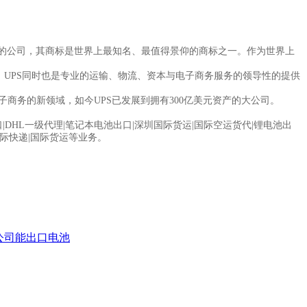
一家全球性的公司，其商标是世界上最知名、最值得景仰的商标之一。作为世界上
，UPS同时也是专业的运输、物流、资本与电子商务服务的领导性的提供
子商务的新领域，如今UPS已发展到拥有300亿美元资产的大公司。
|DHL一级代理|笔记本电池出口|深圳国际货运|国际空运货代|锂电池出
国际快递|国际货运等业务。
公司能出口电池