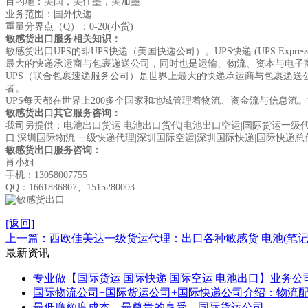
目的地：美国，美佳墨，美加墨
业务范围：国外快递
重量分界点（Q）：0-20(小货)
敏感货出口服务相关知识：
敏感货出口UPS的即UPS快递（美国快递公司）。UPS快递 (UPS E
最大的快递承运商与包裹递送公司，同时也是运输、物流、资本与电子
UPS（联合包裹速递服务公司）是世界上最大的快递承运商与包裹递送
者。
UPS每天都在世界上200多个国家和地域管理着物流、资金流与信息流
敏感货出口其它服务咨询：
我司另提供：电池出口货运|电池出口货代|电池出口空运|国际货运一级代理
口|深圳国际物流|一级快递代理|深圳国际空运|深圳国际快递|国际快递总
敏感货出口服务咨询：
肖小姐
手机：13058007755
QQ：1661886807、1515280003
[返回]
上一篇：西欧佳美达一级货运代理：出口各种敏感货 电池(笔记
最新资讯
专业做【国际货运|国际快递|国际空运|电池出口】业务公司
国际物流公司+国际货运公司+国际快递公司介绍：物流配送
最低廉额度成本，最尊贵的享受，国际货运公司