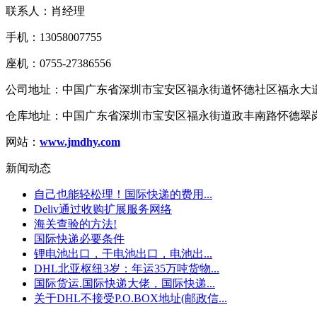
联系人：肖经理
手机：13058007755
座机：0755-27386556
公司地址：中国广东省深圳市宝安区福永街道怀德社区福永大道1
仓库地址：中国广东省深圳市宝安区福永街道政丰南路怀德翠岗
网站：
www.jmdhy.com
新闻动态
自己也能轻松理！国际快递的费用...
Deliv通过收购扩展服务网络
海关查验的方法!
国际快递必要条件
锂电池出口，干电池出口，电池出...
DHL北亚枢纽3岁：年运35万吨货物...
国际货运.国际快递大佬，国际快递...
关于DHL不接受P.O.BOX地址(邮政信...